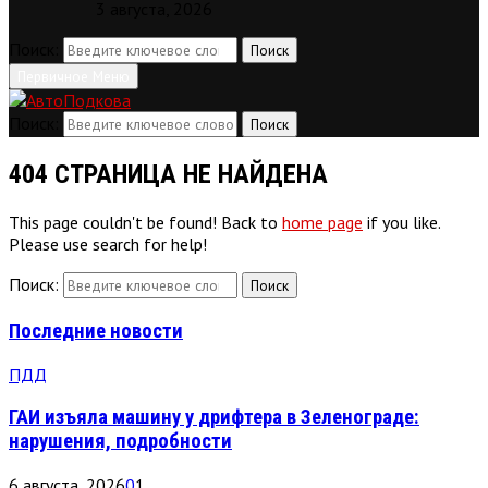
3 августа, 2026
Поиск:
Поиск
Первичное Меню
Поиск:
Поиск
404 СТРАНИЦА НЕ НАЙДЕНА
This page couldn't be found! Back to
home page
if you like.
Please use search for help!
Поиск:
Поиск
Последние новости
ПДД
ГАИ изъяла машину у дрифтера в Зеленограде:
нарушения, подробности
6 августа, 2026
0
1