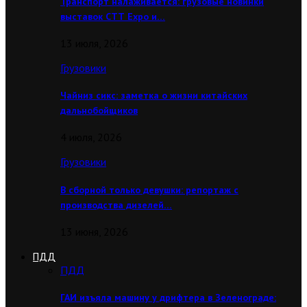
Транспорт налаживается: грузовые новинки
выставок CТТ Expo и…
13 июля, 2026
Грузовики
Чайниз сикс: заметка о жизни китайских
дальнобойщиков
4 июля, 2026
Грузовики
В сборной только девушки: репортаж с
производства дизелей…
13 июня, 2026
ПДД
ПДД
ГАИ изъяла машину у дрифтера в Зеленограде: