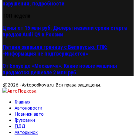
нарушения, подробности
ТОП недели
Цены от 15 млн руб. Дилеры назвали сроки старта
продаж Audi Q9 в России
Латвия закрыла границу с Беларусью. ГПК:
«Информация не подтверждается»
От Eonyx до «Москвича». Какие новые машины
продаются дешевле 2 млн руб.
@2026 - Avtopodkova.ru. Всн права защищены.
Главная
Автоновости
Новинки авто
Грузовики
ПДД
Авторынок