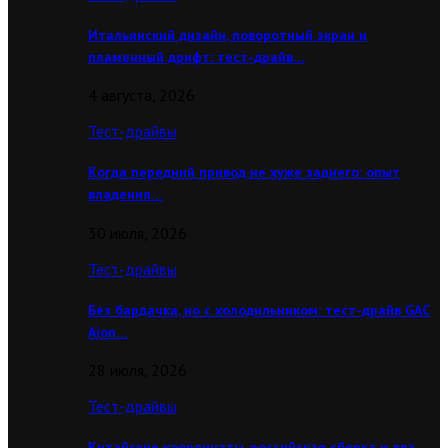
Итальянский дизайн, поворотный экран и
пламенный дрифт: тест-драйв…
4 августа, 2026
Тест-драйвы
Когда передний привод не хуже заднего: опыт
владения…
30 июля, 2026
Тест-драйвы
Без бардачка, но с холодильником: тест-драйв GAC
Aion…
28 июля, 2026
Тест-драйвы
Китайские координаты, российская сборка и два