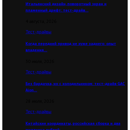
Итальянский дизайн, поворотный экран и
пламенный дрифт: тест-драйв…
4 августа, 2026
Тест-драйвы
Когда передний привод не хуже заднего: опыт
владения…
30 июля, 2026
Тест-драйвы
Без бардачка, но с холодильником: тест-драйв GAC
Aion…
28 июля, 2026
Тест-драйвы
Китайские координаты, российская сборка и два
миллиона рублей:…