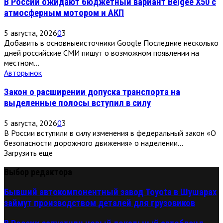
В России ожидают бюджетный вариант Belgee X50 с
атмосферным мотором и АКП
5 августа, 2026
0
3
Добавить в основныеисточники Google Последние несколько
дней российские СМИ пишут о возможном появлении на
местном...
Авторынок
Закон о расширении допуска транспорта на
выделенные полосы вступил в силу
5 августа, 2026
0
3
В России вступили в силу изменения в федеральный закон «О
безопасности дорожного движения» о наделении...
Загрузить еще
Выбор редактора
Бывший автокомпонентный завод Toyota в Шушарах
займут производством деталей для грузовиков