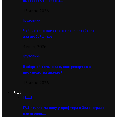
выставок CТТ Expo и…
13 июля, 2026
Грузовики
Чайниз сикс: заметка о жизни китайских
дальнобойщиков
4 июля, 2026
Грузовики
В сборной только девушки: репортаж с
производства дизелей…
13 июня, 2026
ПДД
ПДД
ГАИ изъяла машину у дрифтера в Зеленограде:
нарушения,…