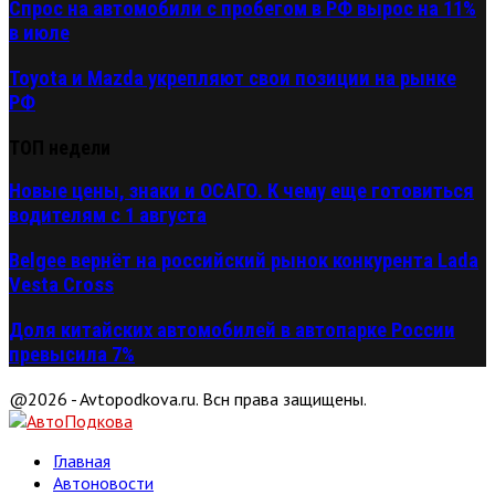
Спрос на автомобили с пробегом в РФ вырос на 11%
в июле
Toyota и Mazda укрепляют свои позиции на рынке
РФ
ТОП недели
Новые цены, знаки и ОСАГО. К чему еще готовиться
водителям с 1 августа
Belgee вернёт на российский рынок конкурента Lada
Vesta Cross
Доля китайских автомобилей в автопарке России
превысила 7%
@2026 - Avtopodkova.ru. Всн права защищены.
Главная
Автоновости