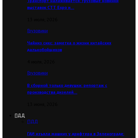
Транспорт налаживается: грузовые новинки
выставок CТТ Expo и…
13 июля, 2026
Грузовики
Чайниз сикс: заметка о жизни китайских
дальнобойщиков
4 июля, 2026
Грузовики
В сборной только девушки: репортаж с
производства дизелей…
13 июня, 2026
ПДД
ПДД
ГАИ изъяла машину у дрифтера в Зеленограде: