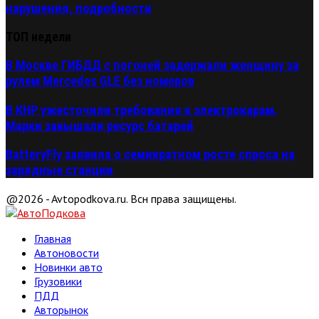
нарушения, подробности
ТОП недели
В Москве ГИБДД с погоней задержали женщину за
рулем Mercedes GLE без номеров
В КНР ужесточили требования к электрокарам.
Марки завышали ресурс батарей
BatteryFly заявила о семикратном росте спроса на
зарядные станции
@2026 - Avtopodkova.ru. Всн права защищены.
Главная
Автоновости
Новинки авто
Грузовики
ПДД
Авторынок