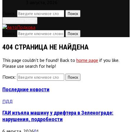
3 августа, 2026
Поиск:
Поиск
Первичное Меню
Поиск:
Поиск
404 СТРАНИЦА НЕ НАЙДЕНА
This page couldn't be found! Back to
home page
if you like.
Please use search for help!
Поиск:
Поиск
Последние новости
ПДД
ГАИ изъяла машину у дрифтера в Зеленограде:
нарушения, подробности
6 августа, 2026
0
1