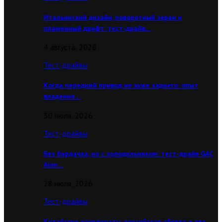
Итальянский дизайн, поворотный экран и
пламенный дрифт: тест-драйв…
4 августа, 2026
Тест-драйвы
Когда передний привод не хуже заднего: опыт
владения…
30 июля, 2026
Тест-драйвы
Без бардачка, но с холодильником: тест-драйв GAC
Aion…
28 июля, 2026
Тест-драйвы
Китайские координаты, российская сборка и два