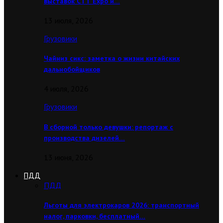
выставок CТТ Expo и…
13 июля, 2026
Грузовики
Чайниз сикс: заметка о жизни китайских
дальнобойщиков
4 июля, 2026
Грузовики
В сборной только девушки: репортаж с
производства дизелей…
13 июня, 2026
ПДД
ПДД
Льготы для электрокаров 2026: транспортный
налог, парковки, бесплатный…