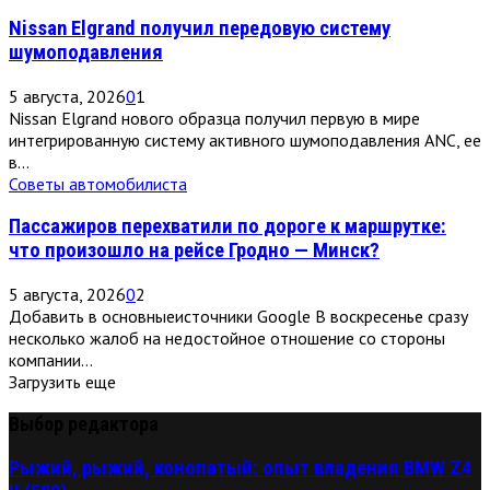
Nissan Elgrand получил передовую систему
шумоподавления
5 августа, 2026
0
1
Nissan Elgrand нового образца получил первую в мире
интегрированную систему активного шумоподавления ANC, ее
в...
Советы автомобилиста
Пассажиров перехватили по дороге к маршрутке:
что произошло на рейсе Гродно — Минск?
5 августа, 2026
0
2
Добавить в основныеисточники Google В воскресенье сразу
несколько жалоб на недостойное отношение со стороны
компании...
Загрузить еще
Выбор редактора
Рыжий, рыжий, конопатый: опыт владения BMW Z4