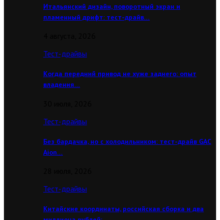
Итальянский дизайн, поворотный экран и
пламенный дрифт: тест-драйв…
4 августа, 2026
Тест-драйвы
Когда передний привод не хуже заднего: опыт
владения…
30 июля, 2026
Тест-драйвы
Без бардачка, но с холодильником: тест-драйв GAC
Aion…
28 июля, 2026
Тест-драйвы
Китайские координаты, российская сборка и два
миллиона рублей:…