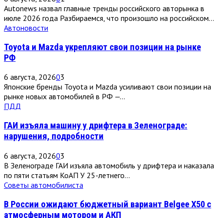
Autonews назвал главные тренды российского авторынка в
июле 2026 года Разбираемся, что произошло на российском...
Автоновости
Toyota и Mazda укрепляют свои позиции на рынке
РФ
6 августа, 2026
0
3
Японские бренды Toyota и Mazda усиливают свои позиции на
рынке новых автомобилей в РФ —...
ПДД
ГАИ изъяла машину у дрифтера в Зеленограде:
нарушения, подробности
6 августа, 2026
0
3
В Зеленограде ГАИ изъяла автомобиль у дрифтера и наказала
по пяти статьям КоАП У 25-летнего...
Советы автомобилиста
В России ожидают бюджетный вариант Belgee X50 с
атмосферным мотором и АКП