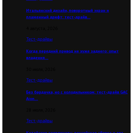
Итальянский дизайн, поворотный экран и
пламенный дрифт: тест-драйв…
4 августа, 2026
Тест-драйвы
Когда передний привод не хуже заднего: опыт
владения…
30 июля, 2026
Тест-драйвы
Без бардачка, но с холодильником: тест-драйв GAC
Aion…
28 июля, 2026
Тест-драйвы
Китайские координаты, российская сборка и два