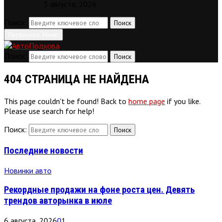
3 августа, 2026
Поиск:
Поиск
Первичное Меню
Поиск:
Поиск
404 СТРАНИЦА НЕ НАЙДЕНА
This page couldn't be found! Back to
home page
if you like.
Please use search for help!
Поиск:
Поиск
Последние новости
Новинки авто
Рекордные продажи на фоне роста цен. Девять
трендов авторынка в июле
6 августа, 2026
0
1