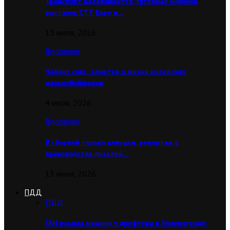
Транспорт налаживается: грузовые новинки
выставок CТТ Expo и…
13 июля, 2026
Грузовики
Чайниз сикс: заметка о жизни китайских
дальнобойщиков
4 июля, 2026
Грузовики
В сборной только девушки: репортаж с
производства дизелей…
13 июня, 2026
ПДД
ПДД
ГАИ изъяла машину у дрифтера в Зеленограде: