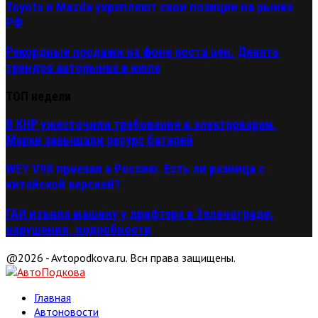
Toyota и Mazda укрепляют свои позиции на рынке
РФ
Рекордные продажи на фоне роста цен. Девять
трендов авторынка в июле
ТОП недели
В КНР ужесточили требования к электрокарам.
Марки завышали ресурс батарей
WEY V9X приехал в Россию. Есть ли разница с
китайской версией?
ГАИ изъяла машину у дрифтера в Зеленограде:
нарушения, подробности
@2026 - Avtopodkova.ru. Всн права защищены.
Главная
Автоновости