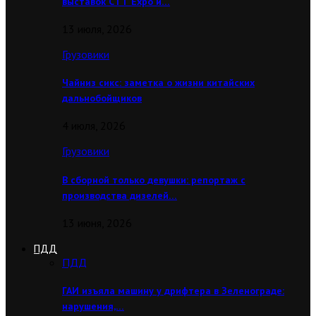
выставок CТТ Expo и…
13 июля, 2026
Грузовики
Чайниз сикс: заметка о жизни китайских
дальнобойщиков
4 июля, 2026
Грузовики
В сборной только девушки: репортаж с
производства дизелей…
13 июня, 2026
ПДД
ПДД
ГАИ изъяла машину у дрифтера в Зеленограде:
нарушения,…