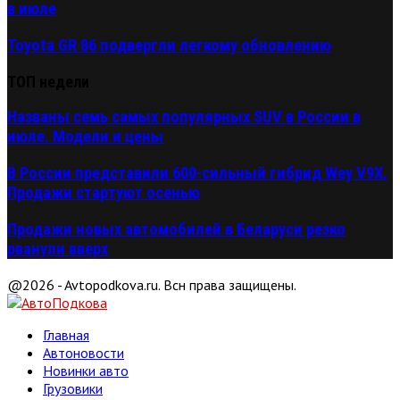
в июле
Toyota GR 86 подвергли легкому обновлению
ТОП недели
Названы семь самых популярных SUV в России в
июле. Модели и цены
В России представили 600-сильный гибрид Wey V9X.
Продажи стартуют осенью
Продажи новых автомобилей в Беларуси резко
рванули вверх
@2026 - Avtopodkova.ru. Всн права защищены.
Главная
Автоновости
Новинки авто
Грузовики