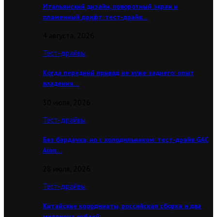
Итальянский дизайн, поворотный экран и
пламенный дрифт: тест-драйв…
4 августа, 2026
Тест-драйвы
Когда передний привод не хуже заднего: опыт
владения…
30 июля, 2026
Тест-драйвы
Без бардачка, но с холодильником: тест-драйв GAC
Aion…
28 июля, 2026
Тест-драйвы
Китайские координаты, российская сборка и два
миллиона рублей:…