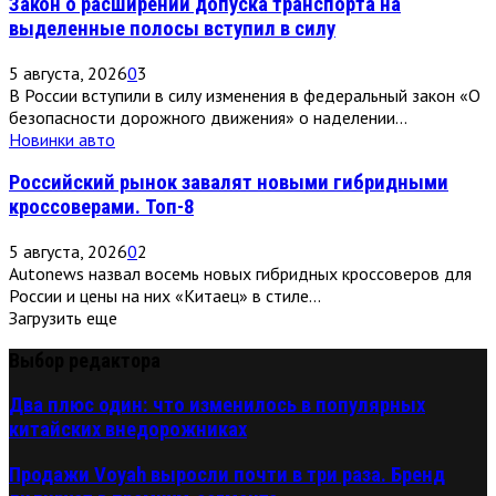
Закон о расширении допуска транспорта на
выделенные полосы вступил в силу
5 августа, 2026
0
3
В России вступили в силу изменения в федеральный закон «О
безопасности дорожного движения» о наделении...
Новинки авто
Российский рынок завалят новыми гибридными
кроссоверами. Топ-8
5 августа, 2026
0
2
Autonews назвал восемь новых гибридных кроссоверов для
России и цены на них «Китаец» в стиле...
Загрузить еще
Выбор редактора
Два плюс один: что изменилось в популярных
китайских внедорожниках
Продажи Voyah выросли почти в три раза. Бренд