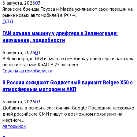
6 августа, 2026
0
3
Японские бренды Toyota и Mazda усиливают свои позиции на
рынке новых автомобилей в РФ —...
ПДД
ГАИ изъяла машину у дрифтера в Зеленограде:
нарушения, подробности
6 августа, 2026
0
3
В Зеленограде ГАИ изъяла автомобиль у дрифтера и наказала
по пяти статьям КоАП У 25-летнего...
Советы автомобилиста
В России ожидают бюджетный вариант Belgee X50 с
атмосферным мотором и АКП
5 августа, 2026
0
3
Добавить в основныеисточники Google Последние несколько
дней российские СМИ пишут о возможном появлении на
местном...
Авторынок