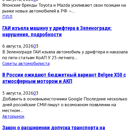
Японские бренды Toyota и Mazda усиливают свои позиции на
рынке новых автомобилей в РФ —...
ПДД
ГАИ изъяла машину у дрифтера в Зеленограде:
нарушения, подробности
6 августа, 2026
0
3
В Зеленограде ГАИ изъяла автомобиль у дрифтера и наказала
по пяти статьям КоАП У 25-летнего...
Советы автомобилиста
В России ожидают бюджетный вариант Belgee X50 с
атмосферным мотором и АКП
5 августа, 2026
0
3
Добавить в основныеисточники Google Последние несколько
дней российские СМИ пишут о возможном появлении на
местном...
Авторынок
Закон о расширении допуска транспорта на