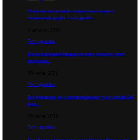
Итальянский дизайн, поворотный экран и
пламенный дрифт: тест-драйв…
4 августа, 2026
Тест-драйвы
Когда передний привод не хуже заднего: опыт
владения…
30 июля, 2026
Тест-драйвы
Без бардачка, но с холодильником: тест-драйв GAC
Aion…
28 июля, 2026
Тест-драйвы
Китайские координаты, российская сборка и два