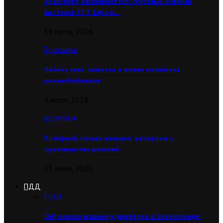
Транспорт налаживается: грузовые новинки
выставок CТТ Expo и…
13 июля, 2026
Грузовики
Чайниз сикс: заметка о жизни китайских
дальнобойщиков
4 июля, 2026
Грузовики
В сборной только девушки: репортаж с
производства дизелей…
13 июня, 2026
ПДД
ПДД
ГАИ изъяла машину у дрифтера в Зеленограде: