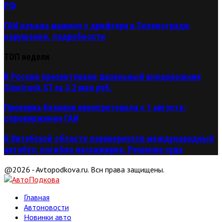
РФ
ГАИ изъяла машину у дрифтера в Зеленограде:
нарушения, подробности
ТОП недели
В России презентовали дизельный внедорожник
Sinotruck S7 за 3,2 млн руб.
Проверка бланков европротокола с 1 августа:
опровержение ГАИ
В Витебской области перевернулся международный
автобус: погибла пассажирка. Решение суда
@2026 - Avtopodkova.ru. Всн права защищены.
Главная
Автоновости
Новинки авто